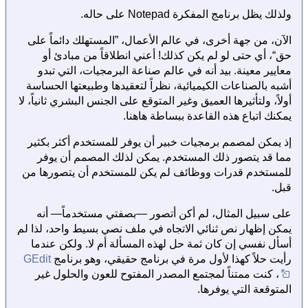
ولذلك يظل برنامج المفكرة Notepad على حاله.
الآن، من جهة أخرى، في عالم الأعمال، ”المستهلك دائماً على
حق“، أي حتى لو لم يكن كذلك! أعني انطلاقاً من مبادئ أو
معايير معينة. بيد أنه في عالم صناعة البرمجيات، التي تبدو
أشبه بالصناعات الكيميائية، نظراً لتعقيدها وطبيعتها الحساسة
أولاً، ولتأثيرها العميق وغير المتوقع على الجنس البشري ثانياً، لا
يمكنك اتباع هذه القاعدة ببساطة هاهنا.
إذ يمكن لمصمم برمجيات خبير أن يوفر للمستخدم أكثر بكثير
مما قد يتصور ذلك المستخدم. يمكن لذلك المصمم أن يوفر
للمستخدم قدرات ووظائف لم يكن للمستخدم أن يتصورها من
قبل.
على سبيل المثال، لم أكن أتصور —بصفتي مستخدماً— أنه
يمكن إظهار نص ثنائي الاتجاه في ملف نصي بسيط واحد، لذا لم
أسأل نفسي إن كان ثمة حل لهذه المسألة أم لا. ولكن عندما
رأيت حلاً كهذا لأول مرة في برنامج حقيقي، وهو برنامج
GEdit
، كنت ممتناً لمجتمع المصدر المفتوح للعون والحلول غير
المتوقعة التي يوفرها.