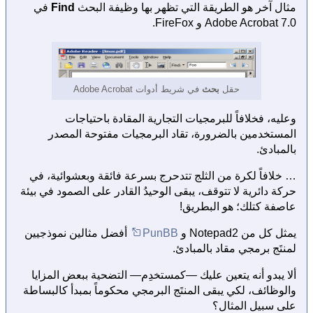
مثال آخر هو الطريقة التي تظهر بها وظيفة البحث
Find
في
Adobe Acrobat 7.0 و FireFox.
حقل
بحث
في شريط أدوات Adobe Acrobat
وعليه، فخلافاً للبرمجيات التجارية المقادة باحتياجات
المستخدمين بالضرورة، تقاد البرمجيات مفتوحة المصدر
بالمبادئ.
… خلافاً لكرة من الثلج تتدحرج بسرعة فائقة وبعشوائية، في
حركة دائرية لا تتوقف، يبقى الوحيدُ القادر على الصمود في بيئة
عاصفة كتلك؛ هو البطريق!
يمثل كل من Notepad2 و
PunBB
أفضل مثالين نموذجيين
لمنتَج برمجي مقاد بالمبادئ.
ألا يبدو أنه يتعين عليك —كمستخدِم— التضحية ببعض المزايا
والوظائف، لكي يبقى المنتَج البرمجي محكوماً بمبدأ كالبساطة
على سبيل المثال؟