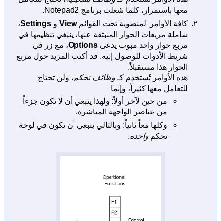
معها باستمرار، كلما شغلت برنامج Notepad2.
كافة الأوامر المنضوية تحت القوائم
View
و
Settings
،
شاملة مربعات الحوار المنبثقة عنها، ينبغي تنظيمها في
مربع حوار واحد مبوب يدعى
Options
، مع زر في
شريط الأدوات للوصول إليه. قد أكتب المزيد حول مربع
الحوار هذا مستقبلاً.
هذه الأوامر تُستخدم كـ
وظائف تحكم
، ولن تحتاج
للتعامل معها كثيراً، وإنما:
من حين لآخر أولاً: ولهذا ينبغي أن لا تكون جزءاً
من عناصر الواجهة المباشرة.
وكلها معاً ثانياً: وبالتالي ينبغي أن تكون في لوحة
تحكم
واحدة
.