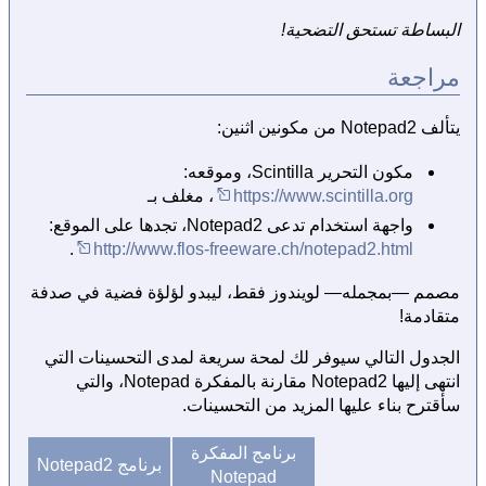
البساطة تستحق التضحية!
مراجعة
يتألف Notepad2 من مكونين اثنين:
مكون التحرير Scintilla، وموقعه:
https://www.scintilla.org
، مغلف بـ
واجهة استخدام تدعى Notepad2، تجدها على الموقع:
.
http://www.flos-freeware.ch/notepad2.html
مصمم —بمجمله— لويندوز فقط، ليبدو لؤلؤة فضية في صدفة
متقادمة!
الجدول التالي سيوفر لك لمحة سريعة لمدى التحسينات التي
انتهى إليها Notepad2 مقارنة بالمفكرة Notepad، والتي
سأقترح بناء عليها المزيد من التحسينات.
برنامج المفكرة
برنامج Notepad2
Notepad