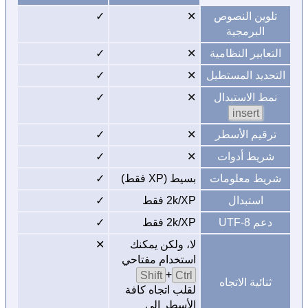
تلوين النصوص
✕
✓
البرمجية
التعابير النظامية
✕
✓
التحديد المستطيل
✕
✓
نمط الاستبدال
✕
✓
insert
ترقيم الأسطر
✕
✓
شريط أدوات
✕
✓
شريط معلومات
بسيط (XP فقط)
✓
استبدال
2k/XP فقط
✓
دعم UTF-8
2k/XP فقط
✓
لا، ولكن يمكنك
✕
استخدام مفتاحي
Shift
+
Ctrl
ثنائية الاتجاه
لقلب اتجاه كافة
الأسطر إلى