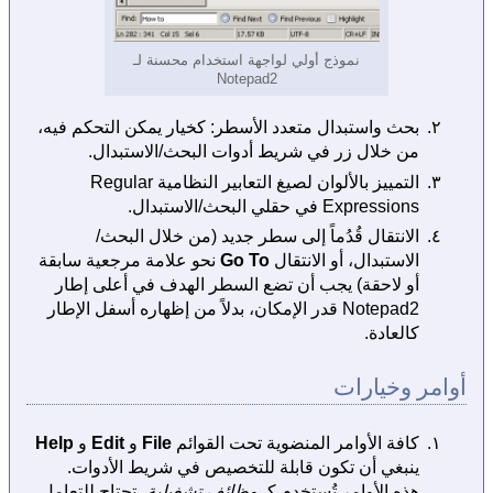
نموذج أولي لواجهة استخدام محسنة لـ
Notepad2
بحث واستبدال متعدد الأسطر: كخيار يمكن التحكم فيه،
من خلال زر في شريط أدوات البحث/الاستبدال.
التمييز بالألوان لصيغ التعابير النظامية Regular
Expressions في حقلي البحث/الاستبدال.
الانتقال قُدُماً إلى سطر جديد (من خلال البحث/
الاستبدال، أو الانتقال
Go To
نحو علامة مرجعية سابقة
أو لاحقة) يجب أن تضع السطر الهدف في أعلى إطار
Notepad2 قدر الإمكان، بدلاً من إظهاره أسفل الإطار
كالعادة.
أوامر وخيارات
كافة الأوامر المنضوية تحت القوائم
File
و
Edit
و
Help
ينبغي أن تكون قابلة للتخصيص في شريط الأدوات.
هذه الأوامر تُستخدم كـ
وظائف تشغيلية
، تحتاج للتعامل